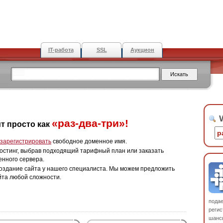
IT-работа
SSL
Аукцион
W
«раз-два-три»!
т просто как
зарегистрировать
свободное доменное имя.
остинг, выбрав подходящий тарифный план или заказать
енного сервера.
оздание сайта у нашего специалиста. Мы можем предложить
йта любой сложности.
пода
регис
шанс