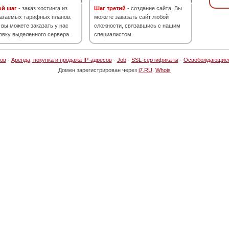
ой шаг
- заказ хостинга из
Шаг третий
- создание сайта. Вы
агаемых тарифных планов.
можете заказать сайт любой
 вы можете заказать у нас
сложности, связавшись с нашим
овку выделенного сервера.
специалистом.
ов
·
Аренда, покупка и продажа IP-адресов
·
Job
·
SSL-сертификаты
·
Освобождающие
Домен зарегистрирован через
i7.RU
.
Whois