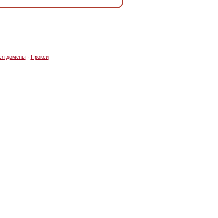
ся домены
·
Прокси